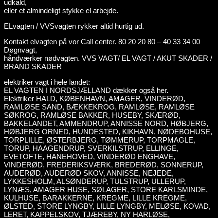
udkald,
eller et almindeligt stykke el arbejde.
ELvagten / VVSvagten rykker altid hurtig ud.
Kontakt elvagten på vor Call center. 80 20 20 80 – 40 33 34 00
Døgnvagt,
håndværker nødvagten. VVS VAGT/ EL VAGT / AKUT SKADER /
BRAND SKADER
elektriker vagt i hele landet:
EL VAGTEN I NORDSJÆLLAND dækker også her.
Elektriker HALD, KØBENHAVN, AMAGER, VINDERØD,
RAMLØSE SAND, BÆKKEKROG, RAMLØSE, RAMLØSE
SØKROG, RAMLØSE BAKKER, HUSEBY, SKÆRØD,
BAKKELANDET, AMMENDRUP, ANNISSE NORD, HØBJERG,
HØBJERG ORNED, HUNDESTED, KIKHAVN, NØDEBOHUSE,
TORPLILLE, ØSTERBJERG, TØMMERUP, TORPMAGLE,
TORUP, HAAGENDRUP, SVERKILSTRUP, ELLINGE,
EVETOFTE, HANEHOVED, VINDERØD ENGHAVE,
VINDERØD, FREDERIKSVÆRK, BREDERØD, SONNERUP,
AUDERØD, AUDERØD SKOV, ANNISSE, NEJEDE,
LYKKESHOLM, ALSØNDERUP, TULSTRUP, ULLERUP,
LYNÆS, AMAGER HUSE, SØLAGER, STORE KARLSMINDE,
KULHUSE, BARAKKERNE, KREGME, LILLE KREGME,
ØLSTED, STORE LYNGBY, LILLE LYNGBY, MELØSE, KOVAD,
LERET, KAPPELSKOV, TJÆREBY, NY HARLØSE,