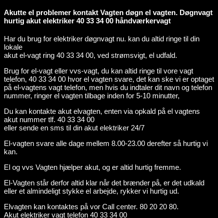
Akutte el problemer kontakt Vagten døgn el vagten. Døgnvagt
hurtig akut elektriker 40 33 34 00 håndværkervagt
Har du brug for elektriker døgnvagt nu. kan du altid ringe til din
lokale
akut el-vagt ring 40 33 34 00, ved strømsvigt, el udfald.
Brug for el-vagt eller vvs-vagt, du kan altid ringe til vore vagt
telefon, 40 33 34 00 hvor el vagten svare, det kan ske vi er optaget
på el-vagtens vagt telefon, men hvis du indtaler dit navn og telefon
nummer, ringer el vagten tilbage inden for 5-10 minutter,
Du kan kontakte akut elvagten, enten via opkald på el vagtens
akut nummer tlf. 40 33 34 00
eller sende en sms til din akut elektriker 24/7
El-vagten svare alle dage mellem 8.00-23.00 derefter så hurtig vi
kan.
El og vvs Vagten hjælper akut, og er altid hurtig fremme.
El-Vagten står derfor altid klar når det brænder på, er det udkald
eller et almindeligt stykke el arbejde, rykker vi hurtig ud.
Elvagten kan kontaktes på vor Call center. 80 20 20 80.
Akut elektriker vagt telefon 40 33 34 00