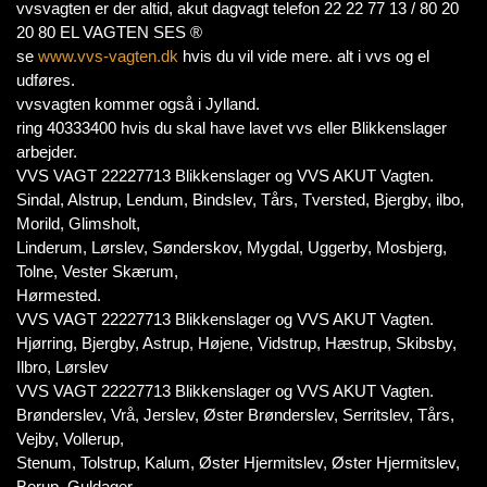
vvsvagten er der altid, akut dagvagt telefon 22 22 77 13 / 80 20
20 80 EL VAGTEN SES ®
se
www.vvs-vagten.dk
hvis du vil vide mere. alt i vvs og el
udføres.
vvsvagten kommer også i Jylland.
ring 40333400 hvis du skal have lavet vvs eller Blikkenslager
arbejder.
VVS VAGT 22227713 Blikkenslager og VVS AKUT Vagten.
Sindal, Alstrup, Lendum, Bindslev, Tårs, Tversted, Bjergby, ilbo,
Morild, Glimsholt,
Linderum, Lørslev, Sønderskov, Mygdal, Uggerby, Mosbjerg,
Tolne, Vester Skærum,
Hørmested.
VVS VAGT 22227713 Blikkenslager og VVS AKUT Vagten.
Hjørring, Bjergby, Astrup, Højene, Vidstrup, Hæstrup, Skibsby,
Ilbro, Lørslev
VVS VAGT 22227713 Blikkenslager og VVS AKUT Vagten.
Brønderslev, Vrå, Jerslev, Øster Brønderslev, Serritslev, Tårs,
Vejby, Vollerup,
Stenum, Tolstrup, Kalum, Øster Hjermitslev, Øster Hjermitslev,
Borup, Guldager,