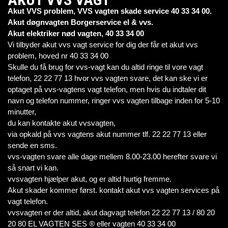
Akut VVS problem, VVS vagten skade service 40 33 34 00.
Akut døgnvagten Borgerservice el & vvs.
Akut elektriker nød vagten, 40 33 34 00
Vi tilbyder akut vvs vagt service for dig der får et akut vvs
problem, hoved nr 40 33 34 00
Skulle du få brug for vvs-vagt kan du altid ringe til vore vagt
telefon, 22 22 77 13 hvor vvs vagten svare, det kan ske vi er
optaget på vvs-vagtens vagt telefon, men hvis du indtaler dit
navn og telefon nummer, ringer vvs vagten tilbage inden for 5-10
minutter,
du kan kontakte akut vvsvagten,
via opkald på vvs vagtens akut nummer tlf. 22 22 77 13 eller
sende en sms.
vvs-vagten svare alle dage mellem 8.00-23.00 herefter svare vi
så snart vi kan.
vvsvagten hjælper akut, og er altid hurtig fremme.
Akut skader kommer først. kontakt akut vvs vagten services på
vagt telefon.
vvsvagten er der altid, akut dagvagt telefon 22 22 77 13 / 80 20
20 80 EL VAGTEN SES ® eller vagten 40 33 34 00